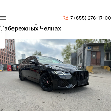
Главная
Автопарк
Легковые автомобили
Jaguar XF
+7 (855) 278-17-00
Заказать Jaguar XF с водителем в
Набережных Челнах
?