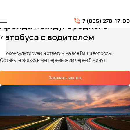
Главная
Услуги
Перевозки по межгороду
+7 (855) 278-17-00
Аренда междугороднего
автобуса с водителем
?
Проконсультируем и ответим на все Ваши вопросы.
Оставьте заявку и мы перезвоним через 5 минут.
Заказать звонок