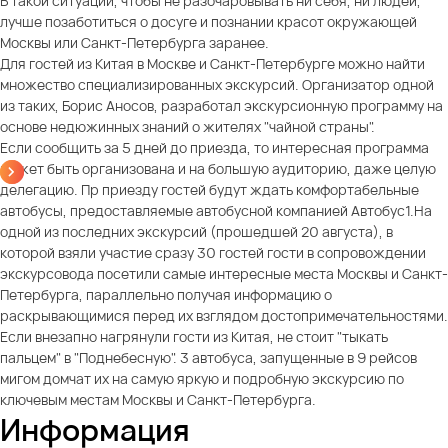
В такой ситуации, чтобы не разочаровывать ни себя, ни людей,
лучше позаботиться о досуге и познании красот окружающей
Москвы или Санкт-Петербурга заранее.
Для гостей из Китая в Москве и Санкт-Петербурге можно найти
множество специализированных экскурсий. Организатор одной
из таких, Борис Аносов, разработал экскурсионную программу на
основе недюжинных знаний о жителях "чайной страны".
Если сообщить за 5 дней до приезда, то интересная программа
может быть организована и на большую аудиторию, даже целую
делегацию. Пр приезду гостей будут ждать комфортабельные
автобусы, предоставляемые автобусной компанией Автобус1.На
одной из последних экскурсий (прошедшей 20 августа), в
которой взяли участие сразу 30 гостей гости в сопровождении
экскурсовода посетили самые интересные места Москвы и Санкт-
Петербурга, параллельно получая информацию о
раскрывающимися перед их взглядом достопримечательностями.
Если внезапно нагрянули гости из Китая, не стоит "тыкать
пальцем" в "Поднебесную". 3 автобуса, запущенные в 9 рейсов
мигом домчат их на самую яркую и подробную экскурсию по
ключевым местам Москвы и Санкт-Петербурга.
Информация