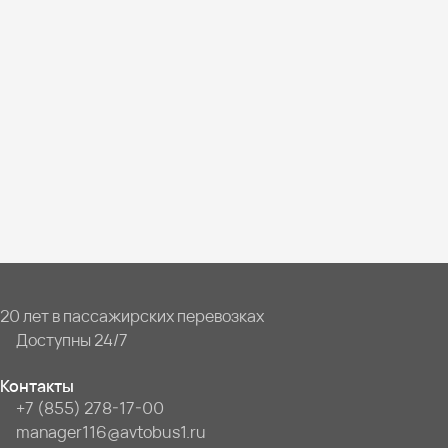
20 лет в пассажирских перевозках
Доступны 24/7
Контакты
+7 (855) 278-17-00
manager116@avtobus1.ru