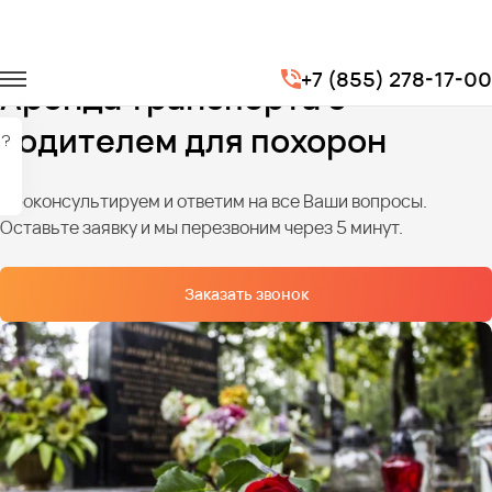
Главная
Услуги
Транспорт на похороны
+7 (855) 278-17-00
Аренда транспорта с
водителем для похорон
?
Проконсультируем и ответим на все Ваши вопросы.
Оставьте заявку и мы перезвоним через 5 минут.
Заказать звонок